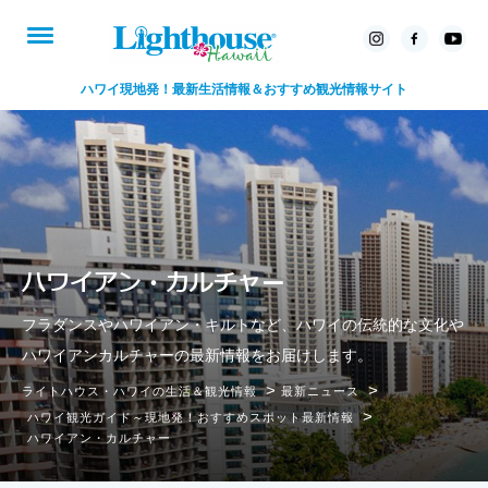
ハワイ現地発！最新生活情報＆おすすめ観光情報サイト
ハワイアン・カルチャー
フラダンスやハワイアン・キルトなど、ハワイの伝統的な文化や
ハワイアンカルチャーの最新情報をお届けします。
>
>
ライトハウス・ハワイの生活＆観光情報
最新ニュース
>
ハワイ観光ガイド～現地発！おすすめスポット最新情報
ハワイアン・カルチャー