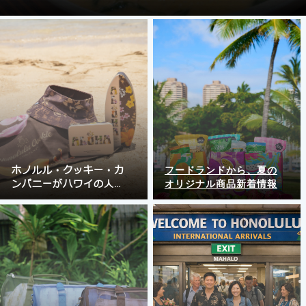
ホノルル・クッキー・カ
フードランドから、夏の
ンパニーがハワイの人気
オリジナル商品新着情報
アーティスト「Aloha De
Mele」とコラボレーショ
ン