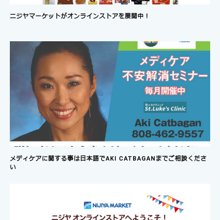
トチ
ニジヤマーケットがオンラインストアを展開中！
ワ
の問
メディケアに関する事は日本語でAKI CATBAGANまでご相談くださ
マ
い