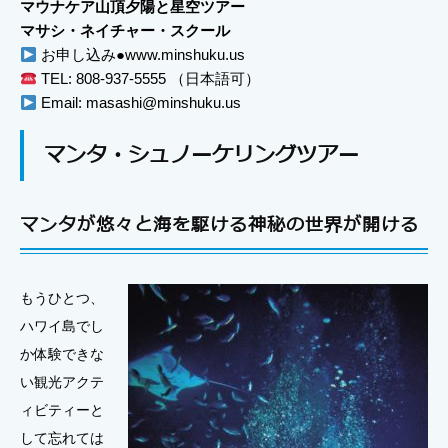
マウナケア山頂夕陽と星空ツアー
マサシ・ネイチャー・スクール
お申し込み●www.minshuku.us
TEL: 808-937-5555 （日本語可）
Email: masashi@minshuku.us
マンタ・シュノーケリングツアー
マンタが悠々と海を駆ける神秘の世界が開ける
もうひとつ、
ハワイ島でし
か体験できな
い観光アクテ
ィビティーと
して忘れては