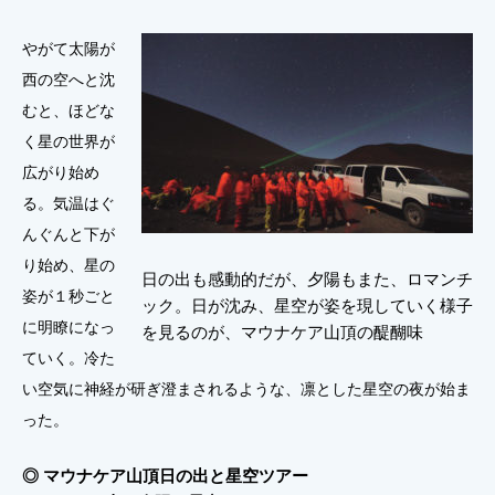
やがて太陽が
西の空へと沈
むと、ほどな
く星の世界が
広がり始め
る。気温はぐ
んぐんと下が
り始め、星の
日の出も感動的だが、夕陽もまた、ロマンチ
姿が１秒ごと
ック。日が沈み、星空が姿を現していく様子
に明瞭になっ
を見るのが、マウナケア山頂の醍醐味
ていく。冷た
い空気に神経が研ぎ澄まされるような、凛とした星空の夜が始ま
った。
◎ マウナケア山頂日の出と星空ツアー