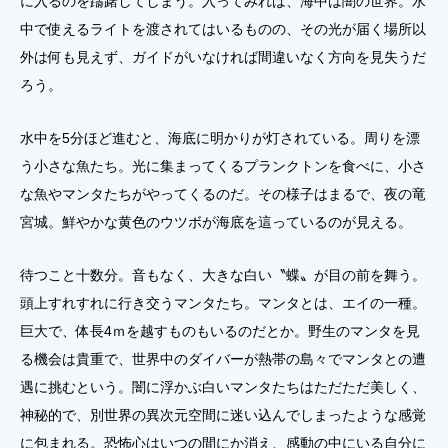
に入るのを躊躇してしまう。入ってみれば、海中は闇の世界。水
中で使えるライトを渡されてはいるものの、その光が届く場所以
外は何も見えず、ガイドがいなければ間違いなく方向を見失うだ
ろう。
水中を5分ほど進むと、海底に明かりが灯されている。周りを漂
う小さな魚たち。光に集まってくるプランクトンを食べに、小さ
な魚やマンタたちがやってくるのだ。その様子はまるで、夜の竜
宮城。鮮やかな黄色のウツボが海底を這っているのが見える。
待つこと十数分。音もなく、大きな白い〝蝶〟が目の前を舞う。
頭上すれすれに行き交うマンタたち。マンタとは、エイの一種。
巨大で、体長4ｍを越すものもいるのだとか。野生のマンタを見
る機会は貴重で、世界中のダイバーが熱帯の島々でマンタとの遭
遇に挑むという。闇に浮かぶ白いマンタたちはただただ美しく、
神秘的で、別世界の異次元空間に迷い込んでしまったような感覚
に包まれる。恐怖心はいつの間にか消え、感動の中にいる自分に