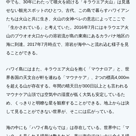
中でも、30年にわたって噴火を続ける「キラウエア火山」は見逃
せない観光スポットのひとつ。古代、この島で暮らすハワイアン
たちは火山と共に生き、火山の女神ペレの意志によってここで
「生かされている」と考えていた。2016年7月にはキラウエア火
山のプウオオ火口からの溶岩流が島の東南にあるカラパナ地区の
海に到達。2017年7月時点で、溶岩が海中へと流れ込む様子を見
ることができる。
ハワイ島にはまた、キラウエア火山を抱く「マウナロア」と、世
界各国の天文台が軒を連ねる「マウナケア」、2つの標高4,000m
を超える山が存在する。年間の晴天日が300日以上とも言われる
マウナケア山頂では空気中の湿度が低く大気も安定しているた
め、くっきりと明瞭な星を観察することができる。地上からは決
して見ることができない世界が、そこには広がっている。
海の中にも「ハワイ島ならでは」は存在している。世界中に「マ