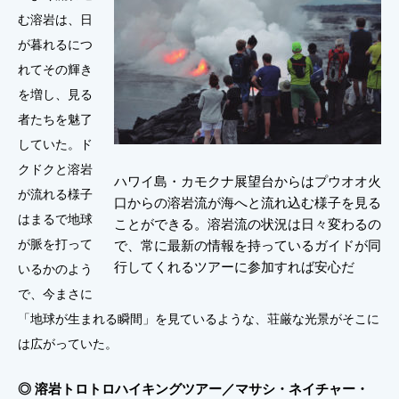
む溶岩は、日
が暮れるにつ
れてその輝き
を増し、見る
者たちを魅了
していた。ド
クドクと溶岩
ハワイ島・カモクナ展望台からはプウオオ火
が流れる様子
口からの溶岩流が海へと流れ込む様子を見る
はまるで地球
ことができる。溶岩流の状況は日々変わるの
が脈を打って
で、常に最新の情報を持っているガイドが同
行してくれるツアーに参加すれば安心だ
いるかのよう
で、今まさに
「地球が生まれる瞬間」を見ているような、荘厳な光景がそこに
は広がっていた。
◎ 溶岩トロトロハイキングツアー／マサシ・ネイチャー・