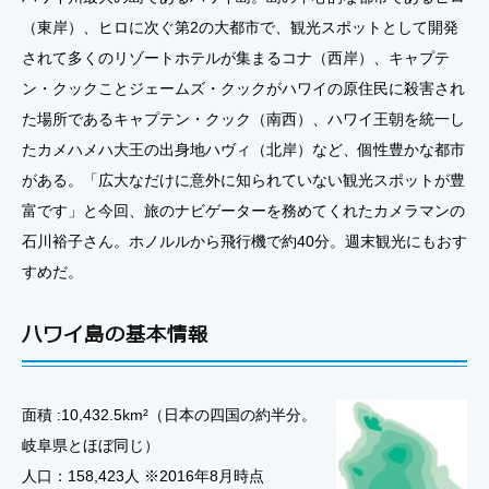
（東岸）、ヒロに次ぐ第2の大都市で、観光スポットとして開発
されて多くのリゾートホテルが集まるコナ（西岸）、キャプテ
ン・クックことジェームズ・クックがハワイの原住民に殺害され
た場所であるキャプテン・クック（南西）、ハワイ王朝を統一し
たカメハメハ大王の出身地ハヴィ（北岸）など、個性豊かな都市
がある。「広大なだけに意外に知られていない観光スポットが豊
富です」と今回、旅のナビゲーターを務めてくれたカメラマンの
石川裕子さん。ホノルルから飛行機で約40分。週末観光にもおす
すめだ。
ハワイ島の基本情報
面積 :10,432.5km²（日本の四国の約半分。
岐阜県とほぼ同じ）
人口：158,423人 ※2016年8月時点