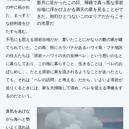
新月に近かったこの日、帰路で真っ黒な溶岩
の中に拓かれ
台地に浮かび上がる満天の星を見ることがで
た、まっすぐ
きた。街灯ひとつないこのエリアだからこそ
の光景だ
な砂利道をひ
たすら進む。
不毛にも思える溶岩台地だが、驚いたことにかなりの数の家が建
てられていた。この島、特にカラパナがあるハワイ島・プナ地区
の住人たちは「溶岩＝ハワイの火の女神ペレ」という想いのもと
に暮らしており、この地に暮らすこと、生きることは「ペレのお
ぼしめし」。たとえ溶岩に家を流されるようなことがあったとし
ても、それは「ペレの訪問」と考える。だから、いよいよ溶岩が
迫りくるときには、家を大掃除して清め、ペレを迎える準備をす
るのだという。
蒸気をあげな
がら海へと勢
いよく流れ込