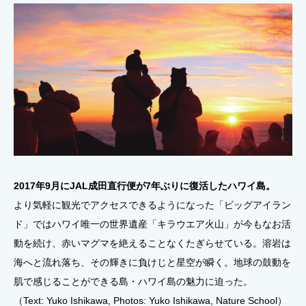
2017年9月にJAL成田直行便が7年ぶりに復活したハワイ島。
より気軽に観光でアクセスできるようになった「ビッグアイラン
ド」ではハワイ唯一の世界遺産「キラウエア火山」が今もなお活
動を続け、赤いマグマを絶えることなくたぎらせている。溶岩は
海へと流れ落ち、その輝きに負けじと星空が瞬く。地球の鼓動を
肌で感じることができる島・ハワイ島の魅力に迫った。
（Text: Yuko Ishikawa, Photos: Yuko Ishikawa, Nature School）