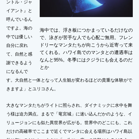
ントル・ジャ
イアント』と
呼んでいるん
ですよ。海の
海中では、浮き板につかまっているだけなの
中では優しい
で、泳ぎが苦手な人でも心配ご無用。フレン
ドリーなマンタたちが向こうから近寄って来
自分に戻れ
てくれる。ハワイ島でのマンタとの遭遇率は
て、自然と感
なんと95%。冬季にはクジラにも会えるのだ
謝できるよう
とか
になるんで
す。大自然と一体となって人生観が変わるほどの貴重な体験がで
きますよ」とユリコさん。
大きなマンタたちがライトに照らされ、ダイナミックに水中を舞
う様は迫力満点。まるで「竜宮城」に迷い込んだかのような、イ
リュージョンにも似た異世界が広がる。世界中のどこにも、これ
だけの高確率でここまで近くでマンタに会える場所はハワイ島以