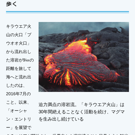
歩く
キラウエア火
山の火口「プ
ウオオ火口」
から流れ出し
た溶岩が9㎞の
距離を旅して
海へと流れ出
したのは、
2016年7月の
こと。以来、
迫力満点の溶岩流。「キラウエア火山」は
「オーシャ
30年間絶えることなく活動を続け、マグマ
を生み出し続けている
ン・エントリ
ー」を展望で