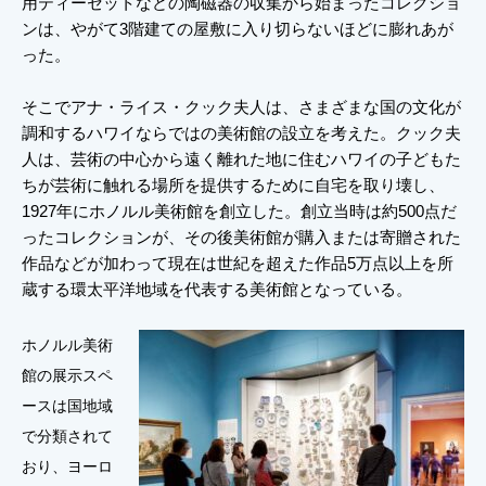
用ティーセットなどの陶磁器の収集から始まったコレクショ
ンは、やがて3階建ての屋敷に入り切らないほどに膨れあが
った。
そこでアナ・ライス・クック夫人は、さまざまな国の文化が
調和するハワイならではの美術館の設立を考えた。クック夫
人は、芸術の中心から遠く離れた地に住むハワイの子どもた
ちが芸術に触れる場所を提供するために自宅を取り壊し、
1927年にホノルル美術館を創立した。創立当時は約500点だ
ったコレクションが、その後美術館が購入または寄贈された
作品などが加わって現在は世紀を超えた作品5万点以上を所
蔵する環太平洋地域を代表する美術館となっている。
ホノルル美術
館の展示スペ
ースは国地域
で分類されて
おり、ヨーロ