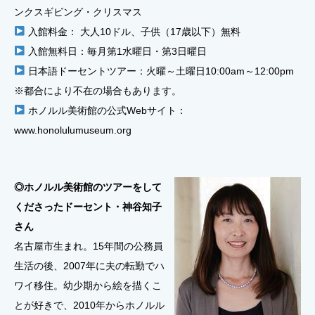
ンクスギビング・クリスマス
入館料金： 大人10ドル、子供（17歳以下）無料
入館無料日：毎月第1水曜日・第3日曜日
日本語ドーセントツアー：火曜～土曜日10:00am～12:00pm
※都合により不在の場合もあります。
ホノルル美術館の公式Webサイト：
www.honolulumuseum.org
◎ホノルル美術館のツアーをして
くださったドーセント・神谷知子
さん
名古屋市生まれ。15年間の公務員
生活の後、2007年に夫の転勤でハ
ワイ移住。幼少期から絵を描くこ
とが好きで、2010年からホノルル