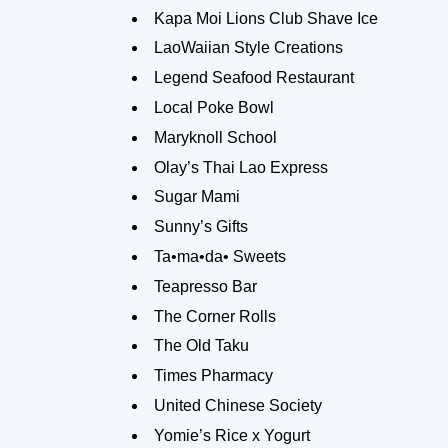
Kapa Moi Lions Club Shave Ice
LaoWaiian Style Creations
Legend Seafood Restaurant
Local Poke Bowl
Maryknoll School
Olay’s Thai Lao Express
Sugar Mami
Sunny’s Gifts
Ta•ma•da• Sweets
Teapresso Bar
The Corner Rolls
The Old Taku
Times Pharmacy
United Chinese Society
Yomie’s Rice x Yogurt