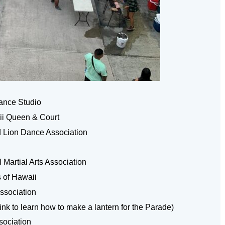
ance Studio
ii Queen & Court
d Lion Dance Association
d
l Martial Arts Association
s of Hawaii
ssociation
 link to learn how to make a lantern for the Parade
)
sociation