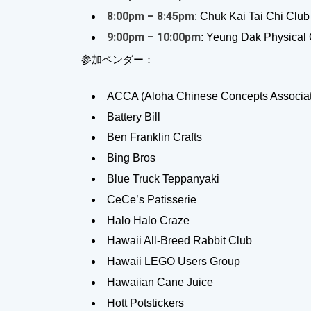
8:00pm – 8:45pm
: Chuk Kai Tai Chi Clu
9:00pm – 10:00pm
: Yeung Dak Physical 
参加ベンダー：
ACCA (Aloha Chinese Concepts Associat
Battery Bill
Ben Franklin Crafts
Bing Bros
Blue Truck Teppanyaki
CeCe’s Patisserie
Halo Halo Craze
Hawaii All-Breed Rabbit Club
Hawaii LEGO Users Group
Hawaiian Cane Juice
Hott Potstickers