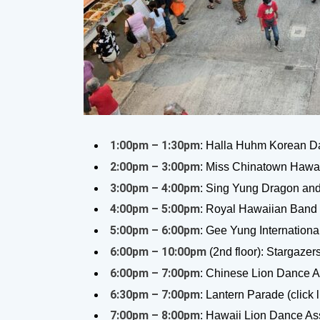
1:00pm – 1:30pm
: Halla Huhm Korean D
2:00pm – 3:00pm
: Miss Chinatown Hawa
3:00pm – 4:00pm
: Sing Yung Dragon an
4:00pm – 5:00pm
: Royal Hawaiian Ban
5:00pm – 6:00pm
: Gee Yung Internationa
6:00pm – 10:00pm
(2nd floor): Stargazer
6:00pm – 7:00pm
: Chinese Lion Dance A
6:30pm – 7:00pm
: Lantern Parade (
click
7:00pm – 8:00pm
: Hawaii Lion Dance As