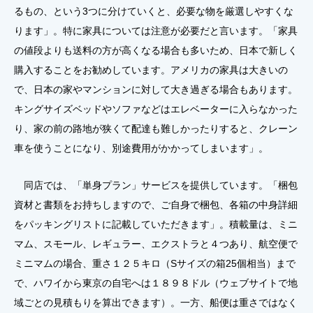
るもの、という3つに分けていくと、必要な物を厳選しやすくな
ります」。特に家具については注意が必要だと言います。「家具
の値段よりも送料の方が高くなる場合も多いため、日本で新しく
購入することをお勧めしています。アメリカの家具は大きいの
で、日本の家やマンションに対して大き過ぎる場合もあります。
キングサイズベッドやソファなどはエレベーターに入らなかった
り、家の前の路地が狭くて配達も難しかったりすると、クレーン
車を使うことになり、別途費用がかかってしまいます」。
同店では、「単身プラン」サービスを提供しています。「梱包
資材と書類をお持ちしますので、ご自身で梱包、各箱の中身詳細
をパッキングリストに記載していただきます」。積載量は、ミニ
マム、スモール、レギュラー、エクストラと４つあり、航空便で
ミニマムの場合、重さ１２５キロ（Sサイズの箱25個相当）まで
で、ハワイから東京の自宅へは１８９８ドル（ウェブサイトで地
域ごとの見積もりを算出できます）。一方、船便は重さではなく