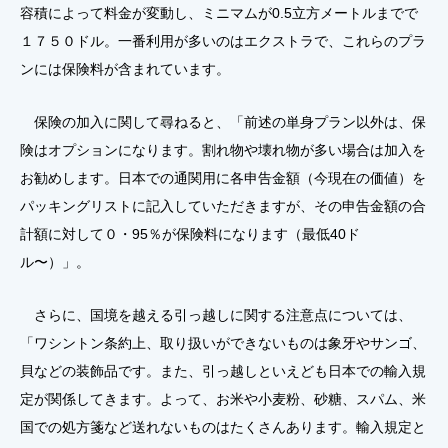
容積によって料金が変動し、ミニマムが0.5立方メートルまでで
１７５０ドル。一番利用が多いのはエクストラで、これらのプラ
ンには保険料が含まれています。
保険の加入に関して尋ねると、「前述の単身プラン以外は、保
険はオプションになります。割れ物や壊れ物が多い場合は加入を
お勧めします。日本での通関用に各申告金額（今現在の価値）を
パッキングリストに記入していただきますが、その申告金額の合
計額に対して０・95％が保険料になります（最低40ド
ル〜）」。
さらに、国境を越える引っ越しに関する注意点については、
「ワシントン条約上、取り扱いができないものは象牙やサンゴ、
貝などの装飾品です。また、引っ越しといえども日本での輸入規
定が関係してきます。よって、お米や小麦粉、砂糖、スパム、米
国での処方箋など送れないものはたくさんあります。輸入規定と