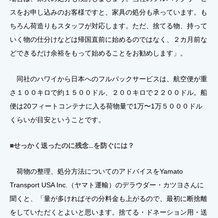
スをお申し込みのお客様ですと、家具の処分も承っています。も
ちろん荷造りもスタッフが対応します。ただ、捨てる物、持って
いく物の仕分けなどは帰国直前に始めるのではなく、２カ月前な
どできるだけ余裕をもって始めることをお勧めします」。
同社のハワイから日本へのフルパックサービスは、航空便が重
さ１００キロで約１５００ドル、２００キロで２２００ドル。船
便は20フィートコンテナに入る荷物量で1万〜1万５０００ドル
くらいが目安ということです。
■せっかく送ったのに残念…を防ぐには？
荷物の整理、処分方法についてのアドバイスをYamato
Transport USA Inc.（ヤマト運輸）のデラウダー・カツヨさんに
聞くと、「量が多ければその分料金も上がるので、最初に断捨離
をしていただくとよいと思います。捨てる・ドネーション用・送