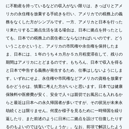
に不動産を持っているなどの収入がない限りは、きっぱりとアメ
リカの永住権を放棄する手続きを行い、アメリカでの税務上の義
務をなくした方がシンプルです。一方、アメリカと日本を行った
り来たりする二拠点生活を送る場合は、日本に拠点を持ったとし
ても、日本での税務上の居住者にならなければいいのです。どう
いうことかというと、アメリカの市民権や永住権を保持したま
ま、日本には、１年のうち４カ月か５カ月程度滞在して、残りの
期間はアメリカにとどまるのです。もちろん、日本で収入を得る
と日本で申告する義務が発生するため、仕事はしないようにしま
す。いずれにせよ、永住権や市民権などアメリカの資格を放棄す
るかどうかは、慎重に考えた方がいいと思います。日本では健康
保険料や医療費が安く、安全で人々は親切でお風呂にも入れるか
らと最近は日本への永久帰国者が多いですが、その状況が未来永
劫続くとは限りません。何度か様子を見るために一時帰国を繰り
返したり、また前述のように日米に二拠点を設けて往復したりす
るのもよいのではないでしょうか」。なお、前項で解説したよう