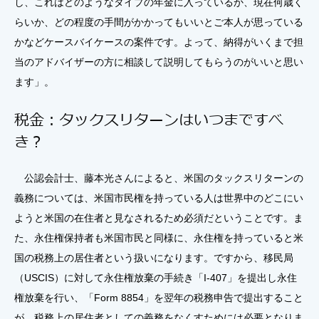
し、これはどのようなタイプの年金に入っているか、現在何歳く
らいか、どの程度の手間がかかってもいいとご本人が思っている
かなどケースバイケースの案件です。よって、納得がいくまで担
当のアドバイザーの方に相談して説明してもらうのがいいと思い
ます」。
税金：タックスリターンはいつまですべ
き？
公認会計士、藤本光さんによると、米国のタックスリターンの
義務については、米国市民権を持っている人は世界中のどこにい
ようと米国の在住者と見なされるため必須だということです。ま
た、永住権保持者も米国市民と同様に、永住権を持っていると米
国の税務上の居住者という扱いになります。ですから、移民局
（USCIS）に対して永住権放棄の手続き「I-407」を提出し永住
権放棄を行い、「Form 8854」を翌年の税務申告で提出すること
が、税務上の居住者としての義務をなくすためには必要となりま