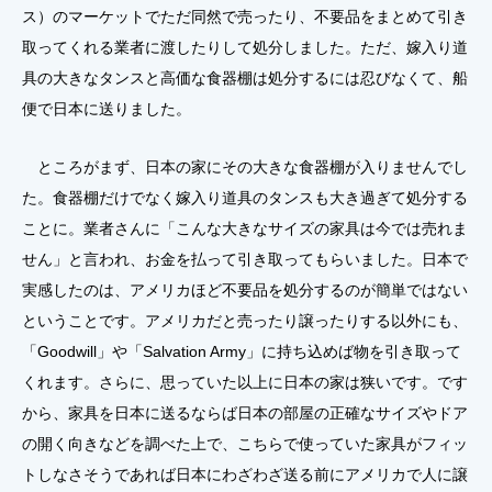
ス）のマーケットでただ同然で売ったり、不要品をまとめて引き
取ってくれる業者に渡したりして処分しました。ただ、嫁入り道
具の大きなタンスと高価な食器棚は処分するには忍びなくて、船
便で日本に送りました。
ところがまず、日本の家にその大きな食器棚が入りませんでし
た。食器棚だけでなく嫁入り道具のタンスも大き過ぎて処分する
ことに。業者さんに「こんな大きなサイズの家具は今では売れま
せん」と言われ、お金を払って引き取ってもらいました。日本で
実感したのは、アメリカほど不要品を処分するのが簡単ではない
ということです。アメリカだと売ったり譲ったりする以外にも、
「Goodwill」や「Salvation Army」に持ち込めば物を引き取って
くれます。さらに、思っていた以上に日本の家は狭いです。です
から、家具を日本に送るならば日本の部屋の正確なサイズやドア
の開く向きなどを調べた上で、こちらで使っていた家具がフィッ
トしなさそうであれば日本にわざわざ送る前にアメリカで人に譲