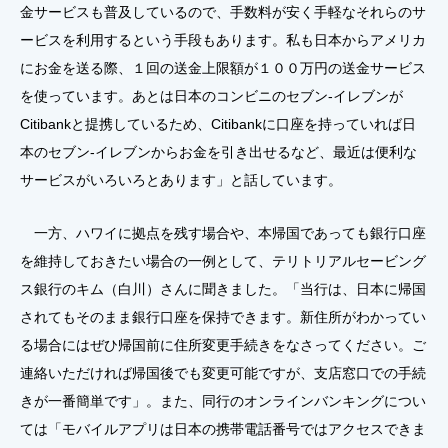
金サービスも普及しているので、手数料が安く手軽なそれらのサ
ービスを利用するという手段もあります。私も日本からアメリカ
にお金を送る際、１回の送金上限額が１００万円の送金サービス
を使っています。あとは日本のコンビニのセブン-イレブンが
Citibankと提携しているため、Citibankに口座を持っていれば日
本のセブン-イレブンからお金を引き出せるなど、最近は便利な
サービスがいろいろとあります」と話しています。
一方、ハワイに拠点を残す場合や、本帰国であっても銀行口座
を維持しておきたい場合の一例として、テリトリアルセービング
ス銀行のキム（白川）さんに聞きました。「当行は、日本に帰国
されてもそのまま銀行口座を保持できます。新住所がわかってい
る場合にはぜひ帰国前に住所変更手続きをなさってください。ご
連絡いただければ帰国後でも変更可能ですが、支店窓口での手続
きが一番簡単です」。また、同行のオンラインバンキングについ
ては「モバイルアプリは日本の携帯電話番号ではアクセスできま