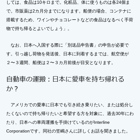
しては、食品は10キロまで。化粧品、体に使うものは各24個ま
で。市販薬は2カ月分までになります。船便の場合、コンテナに
搭載するため、ワインやチョコレートなどの食品はなるべく手荷
物で持ち帰るとよいでしょう」。
なお、日本へ入国する際に「別送品申告書」の申告が必要で
す。引っ越し荷物を発送後、日本に到着するまでは、航空便が
２〜３週間、船便は２〜３カ月前後が目安となります。
自動車の運搬：日本に愛車を持ち帰れる
か？
アメリカでの愛車に日本でも引き続き乗りたい、または処分し
たくないので持ち帰りたいと希望する方を対象に、過去30年にわ
たり、日本への車両運搬を手掛けているのがInterline
Corporationです。同社の笠嶋さんに詳しくお話を聞きました。