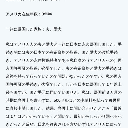
アメリカ在住年数：9年半
一緒に帰国した家族：夫、愛犬
私はアメリカ人の夫と愛犬と一緒に日本に永久帰国しました。手
続き的には夫の日本での在留資格の取得、また愛犬の渡航手続
き、アメリカの永住権保持者である私自身の（アメリカへの）再
入国許可証の取得が必要でした。夫の在留資格と愛犬の手続きは
余裕を持って行っていたので問題がなかったのですが、私の再入
国許可証の手続きが大変でした。しかも日本に帰国して１年以上
経ちますが、まだ手元に届いていません。私は、帰国前３カ月の
時期に弁護士を雇わずに、500ドルほどの申請料を払って移民局
に直接申請しました。結局、弁護士に問い合わせたところ「最近
は１年ほどかかっている」と聞いて、最初からしっかり調べるべ
きだったと反省。日米を往復される方やいずれアメリカに戻って