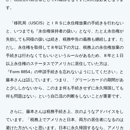
す。
「移民局（USCIS）とＩＲＳに永住権放棄の手続きを行わない
と、いつまでも『永住権保持者の扱い』となり、たとえ永住権が
失効しても同様の扱いは続き、税務申告の義務も継続します。た
だし、永住権を取得して８年以下の方は、税務上の永住権放棄の
手続きは行わなくてもいいというルールがあるため、８年と１日
以上永住権のステータスでアメリカに居住していた方は、
『Form 8854』の申請手続きを忘れないようにしてください」と
藤本さんは話しています。つまり、「グリーンカードの期間があ
と少ししかないから、このまま何も手続きせずに永久帰国しても
何も問題はない」という自己流の判断をしないことが重要です。
さらに、藤本さんは税務手続き上、次のようなアドバイスをし
ています。「税務上でアメリカと日本、両方の居住者になるのは
避けた方がいいと思います。日本に永久帰国するなら、アメリカ