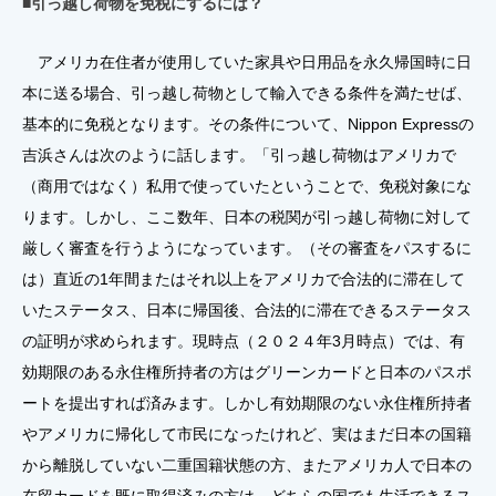
■引っ越し荷物を免税にするには？
アメリカ在住者が使用していた家具や日用品を永久帰国時に日
本に送る場合、引っ越し荷物として輸入できる条件を満たせば、
基本的に免税となります。その条件について、Nippon Expressの
吉浜さんは次のように話します。「引っ越し荷物はアメリカで
（商用ではなく）私用で使っていたということで、免税対象にな
ります。しかし、ここ数年、日本の税関が引っ越し荷物に対して
厳しく審査を行うようになっています。（その審査をパスするに
は）直近の1年間またはそれ以上をアメリカで合法的に滞在して
いたステータス、日本に帰国後、合法的に滞在できるステータス
の証明が求められます。現時点（２０２４年3月時点）では、有
効期限のある永住権所持者の方はグリーンカードと日本のパスポ
ートを提出すれば済みます。しかし有効期限のない永住権所持者
やアメリカに帰化して市民になったけれど、実はまだ日本の国籍
から離脱していない二重国籍状態の方、またアメリカ人で日本の