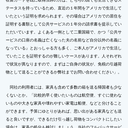
在留カードを既に取得済みの方は、どちらの国でも生活できるス
テータスを持っているため、直近の１年間をアメリカで生活して
いたという証明を求められます。その場合はアメリカでの居住を
証明する書類として公共サービスの１年分の請求書を提示してい
ただいています。よくある一例として二重国籍で、かつ『公共サ
ービスの口座の名義は亡くなった夫の名前など自分以外の名義に
なっている』とおっしゃる方も多く、ご本人がアメリカで生活し
ていたことを証明するのが難しいケースがあります。人それぞれ
で状況が異なりますので、まずはご自身の状況が、免税の引越荷
物として送ることができるか弊社までお問い合わせください」。
同社の利用者には、家具も含めて多数の箱を送る帰国者も少な
くないとか。「比較的早く使いたいものは航空便、すぐに使わな
いものや大きな家具や壊れやすい家電は船便、などと分けること
ができます。予算にゆとりがあれば、思い出がある家具なども送
ると良いですが、できるだけ引っ越し荷物をコンパクトにしたい
場合は、家具の処分も検討しましょう。当社のフルパックサービ