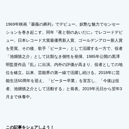
1969年映画『薔薇の葬列』でデビュー。妖艶な魅力でセンセー
ションを巻き起こす。同年『夜と朝のあいだに』でレコードデビ
ュー。日本レコード大賞最優秀新人賞、ゴールデンアロー新人賞
を受賞。その後、歌手「ピーター」として活躍する一方で、役者
「池畑慎之介」として比類なき個性を発揮。1985年公開の黒澤
明監督作品『乱』に出演。内外の評価が高まり、役者としての地
位を確立。以来、芸能界の第一線で活躍し続ける。2018年に芸
能生活50周年を迎え、「ピーター卒業」を宣言し、「今後は役
者、池畑慎之介として活動する」と発表。2019年元日から翌年3
月まで休養中。
この記事をシェアしよう！