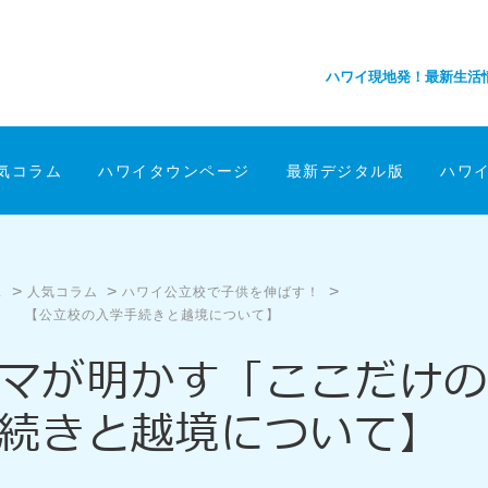
ハワイ現地発！最新生活
気コラム
ハワイタウンページ
最新デジタル版
ハワ
>
>
>
ス
人気コラム
ハワイ公立校で子供を伸ばす！
0 【公立校の入学手続きと越境について】
ママが明かす「ここだけ
続きと越境について】