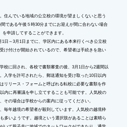
。住んでいる地域の公立校の環境が望ましくないと思う
時間である午後５時30分までにお迎えが間に合わない場合
／越境制度）を申請してすることができます。
1日～3月1日までに、学区内にある本来行くべき公立校
受け付けが開始されているので、希望者は手続きを急い
校に回され、各校で書類審査の後、3月1日から2週間以
。入学を許可されたら、郵送通知を受け取った10日以内
はリリース・フォームと呼ばれる転校に必要な書類を作
日以内に再審議を申し立てすることも可能です。人気校の
、その場合は学校からの案内に従ってください。
、毎年越境の希望者が殺到しています。人気校の越境枠
合も多いようです。越境という選択肢があることは素晴ら
がいて親子共に地域でのネットワークができたり、通学