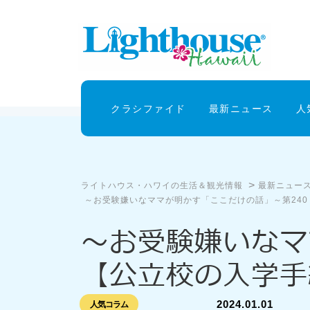
クラシファイド
最新ニュース
人
>
ライトハウス・ハワイの生活＆観光情報
最新ニュー
～お受験嫌いなママが明かす「ここだけの話」～第24
～お受験嫌いな
【公立校の入学手
2024.01.01
人気コラム