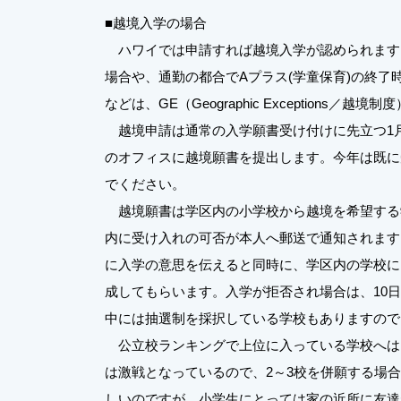
■越境入学の場合
ハワイでは申請すれば越境入学が認められます
場合や、通勤の都合でAプラス(学童保育)の終了
などは、GE（Geographic Exceptions
越境申請は通常の入学願書受け付けに先立つ1月
のオフィスに越境願書を提出します。今年は既に
でください。
越境願書は学区内の小学校から越境を希望する学
内に受け入れの可否が本人へ郵送で通知されます
に入学の意思を伝えると同時に、学区内の学校に
成してもらいます。入学が拒否され場合は、10
中には抽選制を採択している学校もありますので
公立校ランキングで上位に入っている学校へは
は激戦となっているので、2～3校を併願する場
しいのですが、小学生にとっては家の近所に友達