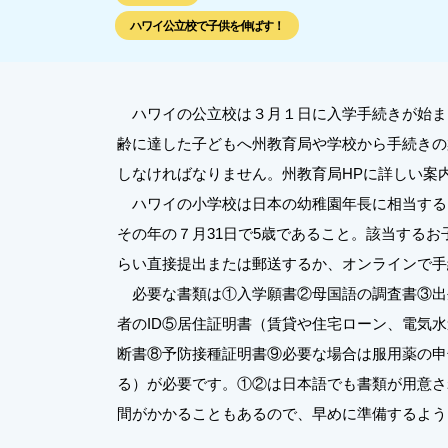
ハワイ公立校で子供を伸ばす！
ハワイの公立校は３月１日に入学手続きが始ま
齢に達した子どもへ州教育局や学校から手続きの
しなければなりません。州教育局HPに詳しい案内があります。htt
ハワイの小学校は日本の幼稚園年長に相当する
その年の７月31日で5歳であること。該当する
らい直接提出または郵送するか、オンラインで手
必要な書類は①入学願書②母国語の調査書③出
者のID⑤居住証明書（賃貸や住宅ローン、電気
断書⑧予防接種証明書⑨必要な場合は服用薬の申
る）が必要です。①②は日本語でも書類が用意さ
間がかかることもあるので、早めに準備するよう