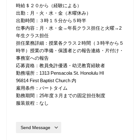
時給＄２０から（経験による）
出勤：月・火・水・金（木曜休み）
出勤時間：
３時１５分から５時半
仕事内容：月・水・金→年長クラス担任と火曜→2
年生クラス担任
担任業務詳細：授業各クラス
２時
間（
３時半から５
時半
）授業の準備・保護者との報告連絡・片付け・
事務室への報告
応募資格：教員免許優遇・幼児教育経験者
勤務場所：
1313 Pensacola St. Honolulu HI
96814
First Baptist Church 内
雇用条件：パートタイム
勤務期間：25年度３月までの固定担任制度
服装規程：なし
Send Message