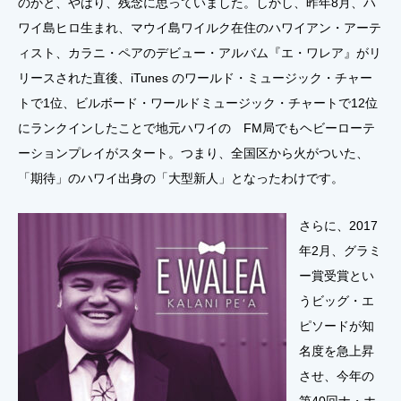
のかと、やはり、残念に思っていました。しかし、昨年8月、ハ
ワイ島ヒロ生まれ、マウイ島ワイルク在住のハワイアン・アーテ
ィスト、カラニ・ペアのデビュー・アルバム『エ・ワレア』がリ
リースされた直後、iTunes のワールド・ミュージック・チャー
トで1位、ビルボード・ワールドミュージック・チャートで12位
にランクインしたことで地元ハワイの FM局でもヘビーローテ
ーションプレイがスタート。つまり、全国区から火がついた、
「期待」のハワイ出身の「大型新人」となったわけです。
さらに、2017
年2月、グラミ
ー賞受賞とい
うビッグ・エ
ピソードが知
名度を急上昇
させ、今年の