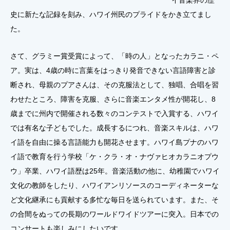
イ音楽界の歴
史に新たな記録を刻み、ハワイ州民のプライドをかき立てまし
た。
さて、グラミー賞受賞によって、「時の人」となったカラニ・ペ
ア。実は、4歳の時に言葉をはっきり発音できない言語障害と診
断され、母親のプアさんは、その克服法として、独唱、合唱を習
わせたところ、障害を克服、さらに音楽エンタメ性が開花し、8
歳までに州内で開催される数々のコンテストで入賞する、ハワイ
では有名な子どもでした。成長するにつれ、音楽スキルは、ハワ
イ語を自由に操る言語能力も開花させます。ハワイ島プナのハワ
イ語で教育を行う学校「ケ・クラ・オ・ナヴァヒオカラニオプウ
ウ」卒業、ハワイ語歴は25年。音楽活動の他に、幼稚園でハワイ
文化の教師をしたり、ハワイアンリソースのコーディネーターな
ど文化継承にも貢献する多忙な毎日を送られています。また、そ
の合間をぬっての長期のワールドワイドツアーに突入。日本での
コンサートも楽しみにしたいです。