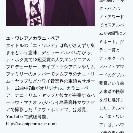
第40回ナ・ホ
ク・ハノハ
ノ・アワード
では同アルバ
ムが9部門にノ
エ・ワレア／カラニ・ペア
ミネート。グ
タイトルの「エ・ワレア」は鳥がさえずり集
ラミー賞と
まるという意味。デビューアルバムながら、
ナ・ホク・ハ
ナ・ホク賞で13冠受賞の人気エンジニア＆
プロデューサー、デイブ・ツシアロンやリム
ノハノ・アワ
ファミリーのメンバーでクムフラのナニ・リ
ードのダブル
ム・ヤップなどハワイ音楽界の重鎮もサポー
受賞という前
ト。12曲中7曲がオリジナル。カラニ・ペ
人未踏の快挙
ア、ナニ・リム・ヤップと彼女が主宰するハ
を成し遂げま
ーラウ・マナオラがハワイ島最高峰マウナケ
した。アルバ
アで撮影した「クウ・ポリアフ」は必見。
YouTube で試聴可能。
ム『エ・ワレ
http://kalanipeamusic.com
ア』は、ハワ