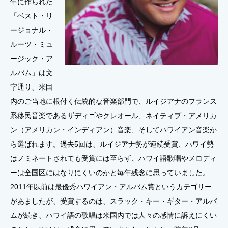
年に作られた
「ベスト・リ
ージョナル・
ルーツ・ミュ
ージック・ア
ルバム」は文
字通り、米国
内のご当地に根付く伝統的な音楽部門で、ルイジアナのフランス
系移民音楽であるザディゴやクレオール、ネイティブ・アメリカ
ン（アメリカン・インディアン）音楽、そしてハワイアン音楽か
ら選ばれます。過去5回は、ルイジアナ勢が連続受賞、ハワイ勢
はノミネートされても受賞には至らず、ハワイ語歌唱やメロディ
ーは全国区にはなりにくいのかと毎年残念に思っていました。
2011年以前は最優秀ハワイアン・アルバム賞というカテゴリー
があましたが、受賞するのは、スラック・キー・ギター・アルバ
ムが続き、ハワイ語の歌唱は米国内では人々の感情に訴えにくい