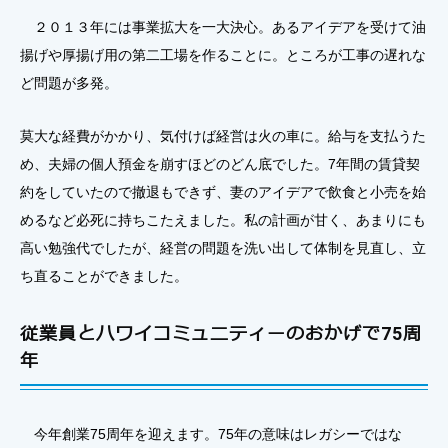
２０１３年には事業拡大を一大決心。あるアイデアを受けて油
揚げや厚揚げ用の第二工場を作ることに。ところが工事の遅れな
ど問題が多発。
莫大な経費がかかり、気付けば経営は火の車に。給与を支払うた
め、夫婦の個人預金を崩すほどのどん底でした。7年間の賃貸契
約をしていたので撤退もできず、妻のアイデアで飲食と小売を始
めるなど必死に持ちこたえました。私の計画が甘く、あまりにも
高い勉強代でしたが、経営の問題を洗い出して体制を見直し、立
ち直ることができました。
従業員とハワイコミュニティーのおかげで75周
年
今年創業75周年を迎えます。75年の意味はレガシーではな