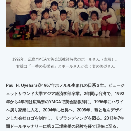
1992年、広島YMCAで英会話教師時代のポールさん（左端）。
右端は「一番の応援者」とポールさんが言う妻の美砂さん
Paul H. Uyehara◎1967年ホノルル生まれの日系３世。ピュージ
ェットサウンド大学アジア経済学部卒業。2年間は台湾で、1992
年から4年間は広島県のYMCAで英会話教師に。1996年にハワイ
へ戻り家業に入る。2004年に社長へ。2005年、鶴と亀をデザイ
ンした会社ロゴを制作し、リブランディングを図る。2013年7年
間ドールキャナリーに第２工場稼働の経験を経て現在に至る。