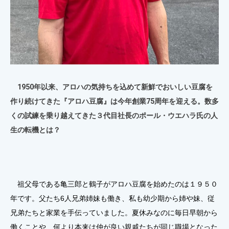
1950年以来、アロハの気持ちを込めて新鮮でおいしい豆腐を
作り続けてきた『アロハ豆腐』は今年創業75周年を迎える。数多
くの試練を乗り越えてきた３代目社長のポール・ウエハラ氏の人
生の転機とは？
祖父母である亀三郎と鶴子がアロハ豆腐を始めたのは１９５０
年です。父たち6人兄弟姉妹も働き、私も幼少期から姉や妹、従
兄弟たちと家業を手伝っていました。夏休みなのに毎日早朝から
働くことや、何より本来は仲が良い親戚たちが同じ職場となった