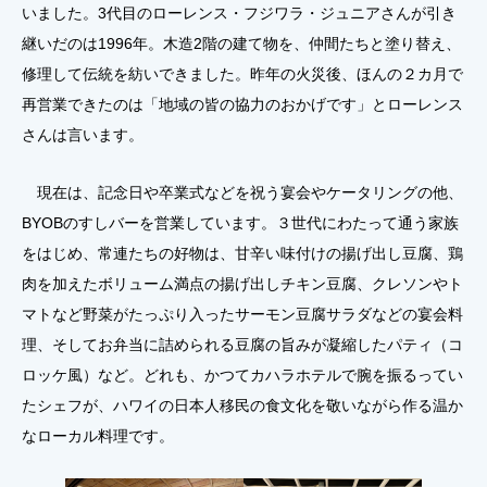
いました。3代目のローレンス・フジワラ・ジュニアさんが引き
継いだのは1996年。木造2階の建て物を、仲間たちと塗り替え、
修理して伝統を紡いできました。昨年の火災後、ほんの２カ月で
再営業できたのは「地域の皆の協力のおかげです」とローレンス
さんは言います。
現在は、記念日や卒業式などを祝う宴会やケータリングの他、
BYOBのすしバーを営業しています。３世代にわたって通う家族
をはじめ、常連たちの好物は、甘辛い味付けの揚げ出し豆腐、鶏
肉を加えたボリューム満点の揚げ出しチキン豆腐、クレソンやト
マトなど野菜がたっぷり入ったサーモン豆腐サラダなどの宴会料
理、そしてお弁当に詰められる豆腐の旨みが凝縮したパティ（コ
ロッケ風）など。どれも、かつてカハラホテルで腕を振るってい
たシェフが、ハワイの日本人移民の食文化を敬いながら作る温か
なローカル料理です。