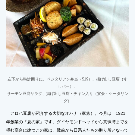
左下から時計回りに、ベジタリアン弁当（$19）、揚げ出し豆腐（す
しバー）、
サーモン豆腐サラダ、揚げ出し豆腐・チキン入り（宴会・ケータリン
グ）
アロハ豆腐が紹介する大切なオハナ（家族）。今月は 1921
年創業の『夏の家』です。ダイヤモンドヘッドから真珠湾までを
望む高台に建つこの家は、戦前から日系人たちの拠り所となって