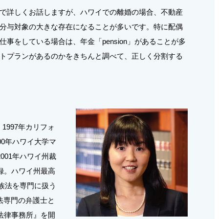
で詳しくお話しますが、ハワイでの離婚の場合、不動産
分与対象の大きな存在になることが多いです。特に配偶
事をしている場合は、年金「pension」があることが多
トプランがあるのかをきちんと調べて、正しく分割する
1997年カリフォ
00年ハワイ大学マ
001年ハワイ州裁
録。ハワイ州最高
家族法を専門に扱う
法専門の弁護士と
法律事務所』を開