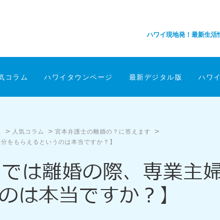
ハワイ現地発！最新生活
気コラム
ハワイタウンページ
最新デジタル版
ハワ
>
>
>
ス
人気コラム
宮本弁護士の離婚の？に答えます
半分をもらえるというのは本当ですか？】
州では離婚の際、専業主
のは本当ですか？】