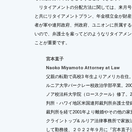
リタイアメントの分配方法に関しては、来月号
と共にリタイアメントプラン、年金積立金が財産
者が軍や連邦政府、州政府、ユニオンに所属する仕
いので、弁護士を雇ってどのようなリタイアメン
ことが重要です。
宮本直子
Naoko Miyamoto Attorney at Law
父親の転勤で高校3 年生よりアメリカ在住。
ルニア大学バークレー校政治学部卒業。20
ノア校法科大学院（ロースクール）修了。2
判所・ハワイ地区米国連邦裁判所弁護士登
裁判所を経て2001年より離婚やその他の
クライントップ& ルリア法律事務所で家族
して勤務後、２０２２年９月に『宮本直子