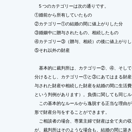
5 つのカテゴリーは次の通りです。
①婚前から所有していたもの
②カテゴリー①の結婚の間に値上がりした分
③婚姻中に贈与されたもの、相続したもの
④カテゴリー③（贈与、相続）の後に値上がりし
⑤それ以外の財産
基本的に裁判所は、カテゴリー②、④、そして
分けるとし、カテゴリー①と③にあてはまる財産
与された財産や相続した財産を結婚の間に生活費
という判例があります）。負債に関しても同じル
この基本的なルールから逸脱する正当な理由が
形で財産分与をすることができます。
ご相談者の場合、専業主婦で財産は全て夫の収
が、裁判所はそのような場合も、結婚の間に築き