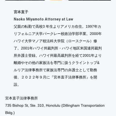
宮本直子
Naoko Miyamoto Attorney at Law
父親の転勤で高校3 年生よりアメリカ在住。1997年カ
リフォルニア大学バークレー校政治学部卒業。2000年
ハワイ大学マノア校法科大学院（ロースクール）修
了。2001年ハワイ州裁判所・ハワイ地区米国連邦裁判
所弁護士登録。ハワイ州最高裁判所を経て2001年より
離婚やその他の家族法を専門に扱うクライントップ&
ルリア法律事務所で家族法専門の弁護士として勤務
後、２０２２年９月に『宮本直子法律事務所』を開
設。
宮本直子法律事務所
735 Bishop St, Ste. 310, Honolulu (Dillingham Transportation
Bldg.)