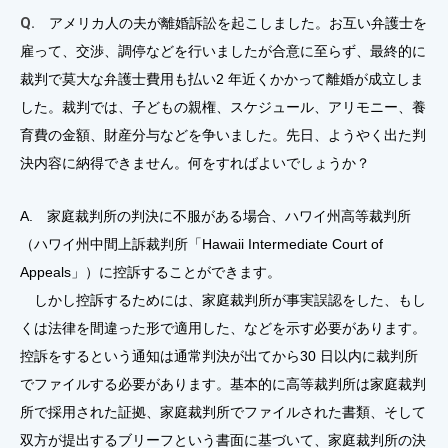
Q.
アメリカ人の夫が離婚訴訟を起こしました。お互い弁護士を
雇って、交渉、調停などを行いましたが合意に至らず、最終的に
裁判で莫大な弁護士費用も払い2 年近くかかって離婚が成立しま
した。裁判では、子どもの親権、スケジュール、アリモニー、養
育費の金額、財産分与などを争いました。先日、ようやく出た判
決内容に納得できません。何をすればよいでしょうか？
A. 家庭裁判所の判決に不服がある場合、ハワイ州高等裁判所
（ハワイ州中間上訴裁判所「Hawaii Intermediate Court of
Appeals」）に控訴することができます。
しかし控訴するためには、家庭裁判所が事実誤認をした、もし
くは法律を間違った形で適用した、などを示す必要があります。
控訴をするという通知は通常判決が出てから30 日以内に裁判所
でファイルする必要があります。基本的に高等裁判所は家庭裁判
所で採用された証拠、家庭裁判所でファイルされた書類、そして
双方が提出するブリーフという書面に基づいて、家庭裁判所の決