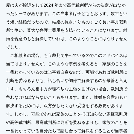
度は夫が控訴をして2024 年まで高等裁判所からの決定が出なか
ったケースがあります。この当事者は子どももおらず、数年とい
う短い結婚だったので、結婚の長さよりものすごく長い年月裁判
所で争い、莫大な弁護士費用を支払っていることになります。離
婚を合意のもと解決していれば、このようなことにはなりません
でした。
ご相談者の場合、もう裁判で争っているのでこのアドバイスは
当てはまりませんが、このような事例を考えると、家族のことを
一番わかっているのは当事者自身なので、可能であれば裁判所に
判断を委ねるよりも、話し合いや調停で解決するのが最善と言え
ます。もちろん相手方が理不尽な主張を曲げない場合、裁判所で
争わなければならないこともあります。また、離婚を合意のもと
解決するためには、双方がしたくない妥協をする必要がありま
す。しかし、可能であれば家族のことをほぼ知らない家庭裁判所
や高等裁判所、最高裁判所に判断を委ねるよりも、家族のことを
一番わかっている自分たちで話し合って解決をすることが当事者