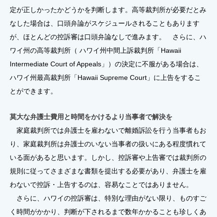
定が正しかったかどうかを判断します。高等裁判所が必要だとみ
なした場合は、口頭弁論がスケジュールされることもあります
が、ほとんどの控訴審は口頭弁論なしで進みます。 さらに、ハ
ワイ州の高等裁判所（ ハワイ州中間上訴裁判所「Hawaii
Intermediate Court of Appeals」）の決定に不服がある場合は、
ハワイ州最高裁判所「Hawaii Supreme Court」に上告をするこ
とができます。
莫大な弁護士費用と時間をかけるより当事者で解決を
家庭裁判所では弁護士を雇わないで離婚訴訟を行う当事者もお
り、家庭裁判所は弁護士のいない当事者の扱いにある程度慣れて
いる面があると思います。しかし、控訴審や上告審では裁判所の
規則に従ってさまざまな書類を提出する必要があり、弁護士を雇
わないで控訴・上告するのは、容易なことではありません。
さらに、ハワイの控訴審は、特別な理由がない限り、ものすご
く時間がかかり、判断が下されるまで数年かかることも珍しくあ