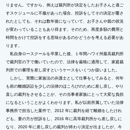
りません。ですから、例えば裁判所が決定をしたお子さんと過ご
すスケジュールに不服があった場合、控訴をしてその決定が覆さ
れたとしても、それは数年後になっていて、お子さんや親の状況
が変わっていることもあり得ます。そのため、再度多額の費用と
時間をかけて控訴をする意味があるのかどうかを考える必要があ
ります。
私自身ロースクールを卒業した後、１年間ハワイ州最高裁判所
で裁判官の下で働いていたので、法律を厳格に適用して、家庭裁
判所での審理を差し戻すというケースをいくつか扱いました。
しかし、実際に家族法の弁護士として仕事をしてみると、何年
も前の離婚訴訟を少しの法律のほころびのために差し戻し、やり
直しの裁判をさせることが、その当事者家族にとって大変な負担
になるということがよくわかります。私が以前所属していた法律
事務所で担当した案件で、2012 年に裁判を経て離婚をしたけれ
ども、妻の方が控訴をし、2016 年に高等裁判所から差し戻しに
なり、2020 年に差し戻しの裁判が終わり決定が出ましたが、今