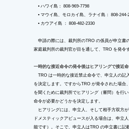
• ハワイ島： 808-969-7798
• マウイ島、モロカイ島、ラナイ島： 808-244-2
• カウアイ島 ： 808-482-2330
申請の際には、裁判所のTRO の係員が申立書
家庭裁判所の裁判官が目を通して、TRO を発令
一時的な接近命令の発令後はヒアリングで接近命
TRO は一時的な接近禁止命令で、申立人の記
を決定します。ですからTRO が発令された場合、
を聞くために裁判所でヒアリング（審問）を行い、Orde
命令が必要かどうかを決定します。
ヒアリングには、申立人、そして相手方双方が
ドメスティックアビュースが入る場合は、申立人は
能です）。そこで、申立人はTRO の申立書に