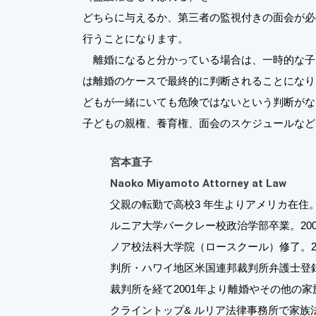
どちらに与えるか、第三者の監視付きの面会が必
行うことになります。
離婚になると分かっている場合は、一時的な子ど
は離婚のケースで最終的に判断されることになり
どもが一緒にいても危険ではないという判断がな
子どもの親権、養育権、面会のスケジュールなど
宮本直子
Naoko Miyamoto Attorney at Law
父親の転勤で高校3 年生よりアメリカ在住。
ルニア大学バークレー校政治学部卒業。20
ノア校法科大学院（ロースクール）修了。2
判所・ハワイ地区米国連邦裁判所弁護士登
裁判所を経て2001年より離婚やその他の
クライントップ& ルリア法律事務所で家族