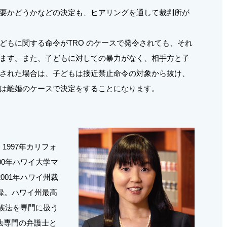
要かどうかなどの決定も、ヒアリングを通して裁判所が
もに関する命令がTRO のケースで発令されても、それ
ます。また、子どもに対しての暴力がなく、相手方と子
された場合は、子どもは接近禁止命令の対象から抜け、
は離婚のケースで決定をすることになります。
1997年カリフォ
00年ハワイ大学マ
001年ハワイ州裁
録。ハワイ州最高
家族法を専門に扱う
法専門の弁護士と