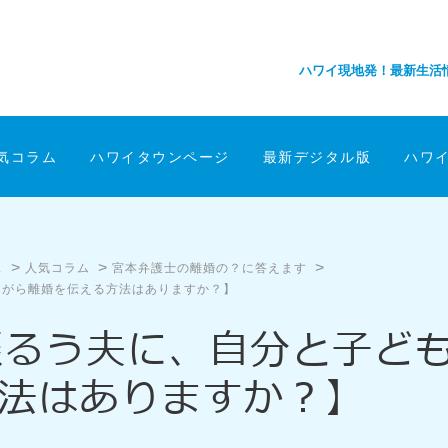
ハワイ現地発！最新生活
気コラム
ハワイタウンページ
最新デジタル版
ハワ
>
>
>
ス
人気コラム
宮本弁護士の離婚の？に答えます
ながら離婚を伝える方法はありますか？】
振るう夫に、自分と子ど
法はありますか？】