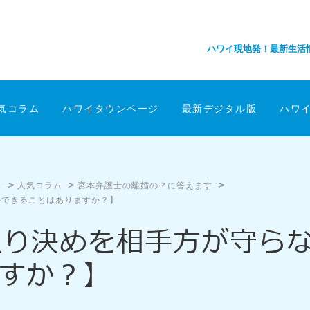
ハワイ現地発！最新生活
気コラム
ハワイタウンページ
最新デジタル版
ハワ
>
>
>
ス
人気コラム
宮本弁護士の離婚の？に答えます
かできることはありますか？】
取り決めを相手方が守ら
すか？】