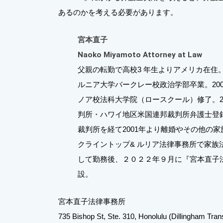
あるのかを考える必要があります。
宮本直子
Naoko Miyamoto Attorney at Law
父親の転勤で高校3 年生よりアメリカ在住。
ルニア大学バークレー校政治学部卒業。20
ノア校法科大学院（ロースクール）修了。2
判所・ハワイ地区米国連邦裁判所弁護士登
裁判所を経て2001年より離婚やその他の
クライントップ& ルリア法律事務所で家族
して勤務後、２０２２年９月に『宮本直子
設。
宮本直子法律事務所
735 Bishop St, Ste. 310, Honolulu (Dillingham Trans