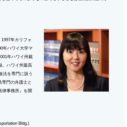
1997年カリフォ
00年ハワイ大学マ
001年ハワイ州裁
録。ハワイ州最高
家族法を専門に扱う
法専門の弁護士と
法律事務所』を開
portation Bldg.)