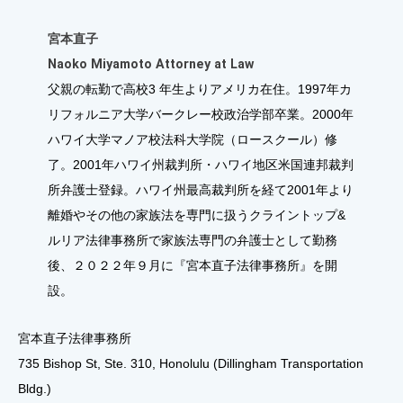
宮本直子
Naoko Miyamoto Attorney at Law
父親の転勤で高校3 年生よりアメリカ在住。1997年カ
リフォルニア大学バークレー校政治学部卒業。2000年
ハワイ大学マノア校法科大学院（ロースクール）修
了。2001年ハワイ州裁判所・ハワイ地区米国連邦裁判
所弁護士登録。ハワイ州最高裁判所を経て2001年より
離婚やその他の家族法を専門に扱うクライントップ&
ルリア法律事務所で家族法専門の弁護士として勤務
後、２０２２年９月に『宮本直子法律事務所』を開
設。
宮本直子法律事務所
735 Bishop St, Ste. 310, Honolulu (Dillingham Transportation
Bldg.)