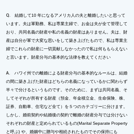
Q.
結婚して10 年になるアメリカ人の夫と離婚したいと思って
います。夫は軍勤務、私は専業主婦で、お金は夫が全て管理して
おり、共同名義の財産や私の名義の財産はありません。夫は、財
産は自分が軍で大変な思いをして築き上げたもので、私は専業主
婦でこれらの財産に一切貢献しなかったので私は何ももらえない
と言います。財産分与の基本的な法律を教えてください
A.
ハワイ州での離婚による財産分与の基本的なルールは、結婚
の間に築き上げた財産はどちらの名義になっているかに関わらず
半々で分けるというものです。そのために、まずは共同名義、そ
してそぞれが所有する財産（預金、年金積立金、生命保険、株、
証券、自動車、住宅など全て）を５つのカテゴリーに分けます。
しかし、婚前契約や結婚後の契約で離婚の財産分与では分けない
それぞれの財産と定められているもの(Marital Separate Property
と呼ぶ) や、婚姻中に贈与や相続されたものでその保持にも