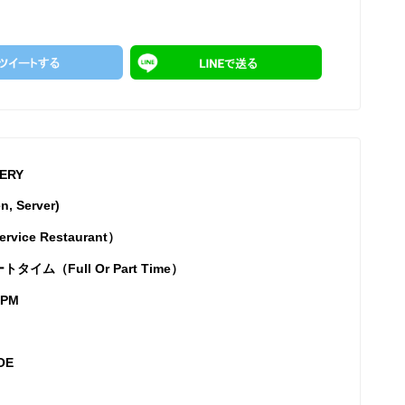
ERY
 Server)
ce Restaurant）
イム（Full Or Part Time）
2PM
OE